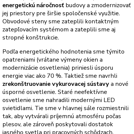
energetickú náročnosť
budovy a zmodernizovať
jej priestory pre širšie spoločenské využitie.
Obvodové steny sme zateplili kontaktným
zatepľovacím systémom a zateplili sme aj
stropné konštrukcie.
Podľa energetického hodnotenia sme týmito
opatreniami (vrátane výmeny okien a
modernizácie osvetlenia) priniesli úsporu
energie viac ako 70 %. Taktiež sme navrhli
zrekonštruovanie vykurovacej sústavy
a nové
úsporné osvetlenie. Staré neefektívne
osvetlenie sme nahradili modernými LED
svietidlami. Tie sme v hlavnej sále rozmiestnili
tak, aby vytvárali príjemnú atmosféru počas
plesov, ale zároveň poskytovali dostatok
jasného svetla pri pracovných schôdzach.