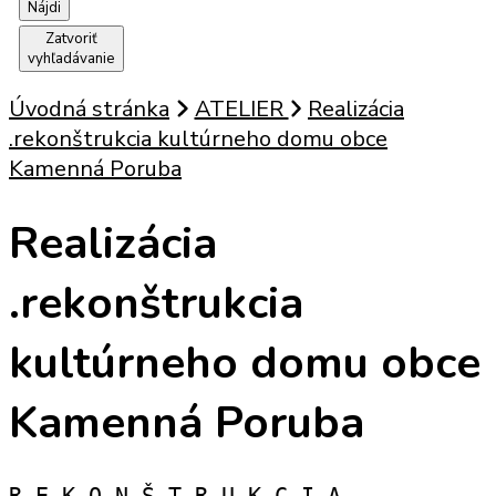
Zatvoriť
vyhľadávanie
Úvodná stránka
ATELIER
Realizácia
.rekonštrukcia kultúrneho domu obce
Kamenná Poruba
Realizácia
.rekonštrukcia
kultúrneho domu obce
Kamenná Poruba
R E K O N Š T R U K C I A