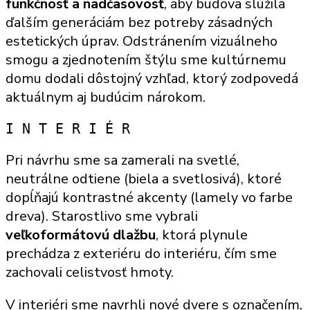
funkčnosť a nadčasovosť
, aby budova slúžila
ďalším generáciám bez potreby zásadných
estetických úprav. Odstránením vizuálneho
smogu a zjednotením štýlu sme kultúrnemu
domu dodali dôstojný vzhľad, ktorý zodpovedá
aktuálnym aj budúcim nárokom.
I N T E R I É R
Pri návrhu sme sa zamerali na svetlé,
neutrálne odtiene (biela a svetlosivá), ktoré
dopĺňajú kontrastné akcenty (lamely vo farbe
dreva). Starostlivo sme vybrali
veľkoformátovú dlažbu
, ktorá plynule
prechádza z exteriéru do interiéru, čím sme
zachovali celistvosť hmoty.
V interiéri sme navrhli nové dvere s označením,