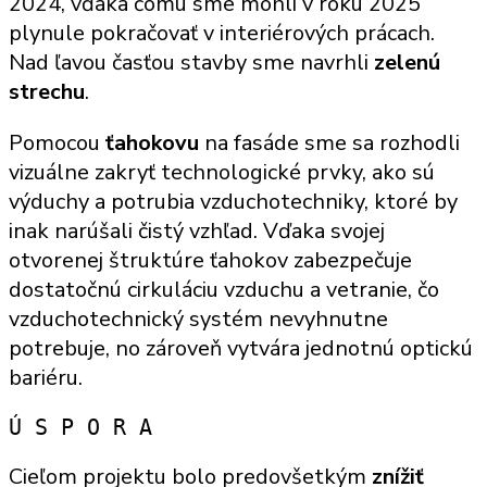
2024, vďaka čomu sme mohli v roku 2025
plynule pokračovať v interiérových prácach.
Nad ľavou časťou stavby sme navrhli
zelenú
strechu
.
Pomocou
ťahokovu
na fasáde sme sa rozhodli
vizuálne zakryť technologické prvky, ako sú
výduchy a potrubia vzduchotechniky, ktoré by
inak narúšali čistý vzhľad. Vďaka svojej
otvorenej štruktúre ťahokov zabezpečuje
dostatočnú cirkuláciu vzduchu a vetranie, čo
vzduchotechnický systém nevyhnutne
potrebuje, no zároveň vytvára jednotnú optickú
bariéru.
Ú S P O R A
Cieľom projektu bolo predovšetkým
znížiť