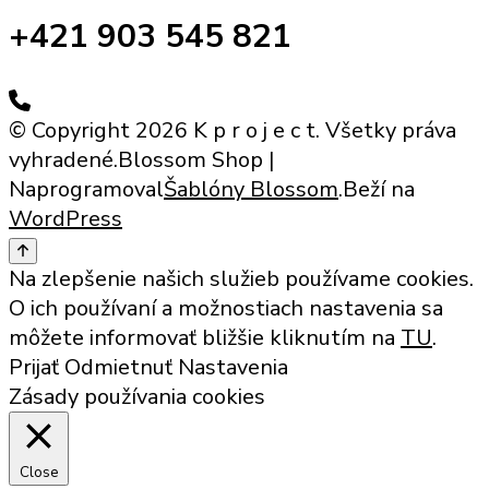
+421 903 545 821
© Copyright 2026 K p r o j e c t. Všetky práva
vyhradené.
Blossom Shop |
Naprogramoval
Šablóny Blossom
.Beží na
WordPress
Na zlepšenie našich služieb používame cookies.
O ich používaní a možnostiach nastavenia sa
môžete informovať bližšie kliknutím na
TU
.
Prijať
Odmietnuť
Nastavenia
Zásady používania cookies
Close