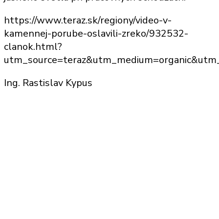
https://www.teraz.sk/regiony/video-v-
kamennej-porube-oslavili-zreko/932532-
clanok.html?
utm_source=teraz&utm_medium=organic&ut
Ing. Rastislav Kypus