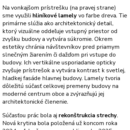
Na vonkajšom prístrešku (na pravej strane)
sme využili
hliníkové lamely
vo farbe dreva. Tie
primárne slúžia ako architektonický detail,
ktorý vizuálne oddeľuje vstupný priestor od
zvyšku budovy a vytvára súkromie. Okrem
estetiky chránia návštevníkov pred priamym
slnečným žiarením či dažďom pri vstupe do
budovy. Ich vertikálne usporiadanie opticky
zvyšuje prístrešok a vytvára kontrast k svetlej,
hladkej fasáde hlavnej budovy. Lamely tvoria
dôležitú súčasť celkovej premeny budovy na
moderné centrum obce a zvýrazňujú jej
architektonické členenie.
Súčasťou prác bola aj
rekonštrukcia strechy
.
Nová krytina bola položená už koncom roka