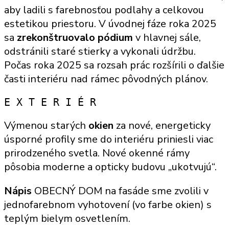
aby ladili s farebnosťou podlahy a celkovou
estetikou priestoru. V úvodnej fáze roka 2025
sa
zrekonštruovalo pódium
v hlavnej sále,
odstránili staré stierky a vykonali údržbu.
Počas roka 2025 sa rozsah prác rozšírili o ďalšie
časti interiéru nad rámec pôvodných plánov.
E X T E R I É R
Výmenou starých
okien
za nové, energeticky
úsporné profily sme do interiéru priniesli viac
prirodzeného svetla. Nové okenné rámy
pôsobia moderne a opticky budovu „ukotvujú“.
Nápis
OBECNÝ DOM na fasáde sme zvolili v
jednofarebnom vyhotovení (vo farbe okien) s
teplým bielym osvetlením.