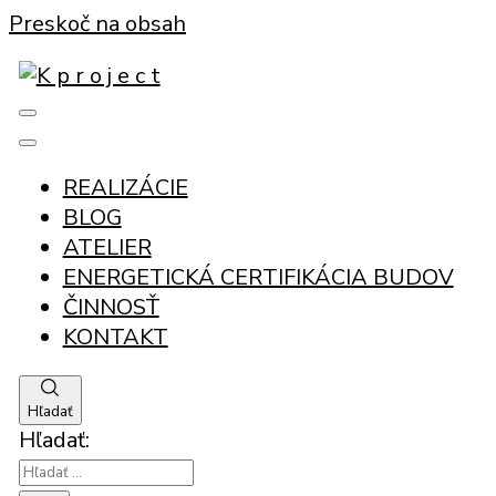
Preskoč na obsah
projektovanie rodinných domov, polyfunkčných
K p r o j e c t
stavieb, 3D vizualizácie a energetická
certifikácia budov
REALIZÁCIE
BLOG
ATELIER
ENERGETICKÁ CERTIFIKÁCIA BUDOV
ČINNOSŤ
KONTAKT
Hľadať
Hľadať: