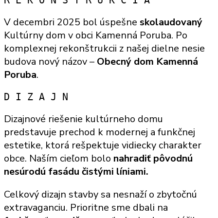
V decembri 2025 bol úspešne
skolaudovaný
Kultúrny dom v obci Kamenná Poruba. Po
komplexnej rekonštrukcii z našej dielne nesie
budova nový názov –
Obecný dom Kamenná
Poruba
.
D I Z A J N
Dizajnové riešenie kultúrneho domu
predstavuje prechod k modernej a funkčnej
estetike, ktorá rešpektuje vidiecky charakter
obce. Naším cieľom bolo
nahradiť pôvodnú
nesúrodú fasádu čistými líniami.
Celkový dizajn stavby sa nesnaží o zbytočnú
extravaganciu. Prioritne sme dbali na