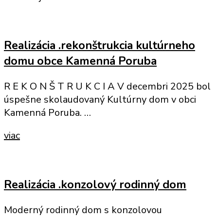
Realizácia .rekonštrukcia kultúrneho
domu obce Kamenná Poruba
R E K O N Š T R U K C I A V decembri 2025 bol
úspešne skolaudovaný Kultúrny dom v obci
Kamenná Poruba. …
viac
Realizácia .konzolový rodinný dom
Moderný rodinný dom s konzolovou