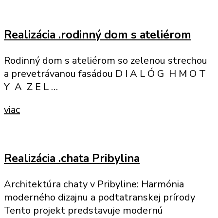
Realizácia .rodinný dom s ateliérom
Rodinný dom s ateliérom so zelenou strechou
a prevetrávanou fasádou D I A L Ó G H M O T
Y A Z E L …
viac
Realizácia .chata Pribylina
Architektúra chaty v Pribyline: Harmónia
moderného dizajnu a podtatranskej prírody
Tento projekt predstavuje modernú