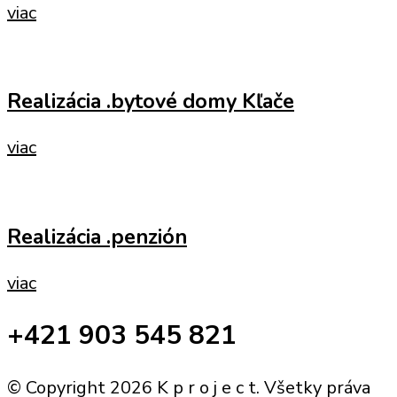
viac
Realizácia .bytové domy Kľače
viac
Realizácia .penzión
viac
+421 903 545 821
© Copyright 2026 K p r o j e c t. Všetky práva