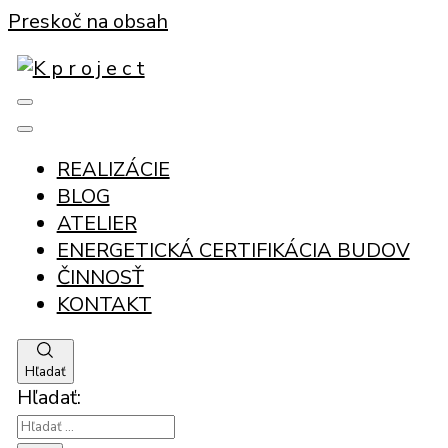
Preskoč na obsah
projektovanie rodinných domov, polyfunkčných
K p r o j e c t
stavieb, 3D vizualizácie a energetická
certifikácia budov
REALIZÁCIE
BLOG
ATELIER
ENERGETICKÁ CERTIFIKÁCIA BUDOV
ČINNOSŤ
KONTAKT
Hľadať
Hľadať: