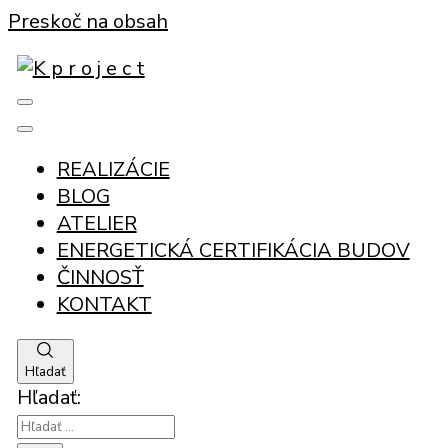
Preskoč na obsah
projektovanie rodinných domov, polyfunkčných
K p r o j e c t
stavieb, 3D vizualizácie a energetická
certifikácia budov
REALIZÁCIE
BLOG
ATELIER
ENERGETICKÁ CERTIFIKÁCIA BUDOV
ČINNOSŤ
KONTAKT
Hľadať
Hľadať: