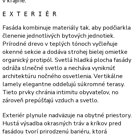
v krajine.
E X T E R I É R
Fasáda kombinuje materiály tak, aby podčiarkla
členenie jednotlivých bytových jednotiek.
Prírodné drevo v teplých tónoch vyčleňuje
okenné sekcie a dodáva strohej bielej omietke
organický protipól. Svetlá hladká plocha fasády
odráža slnečné svetlo a necháva vyniknúť
architektúru nočného osvetlenia. Vertikálne
lamely elegantne oddeľujú súkromné terasy.
Tieto prvky chránia intimitu obyvateľov, no
zároveň prepúšťajú vzduch a svetlo.
Exteriér plynule nadväzuje na obytné priestory.
Hustá výsadba okrasných tráv a kríkov pred
fasádou tvorí prirodzenú bariéru, ktorá