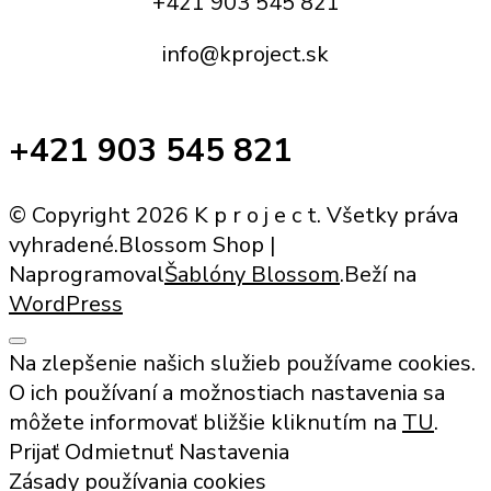
+421 903 545 821
info@kproject.sk
+421 903 545 821
© Copyright 2026 K p r o j e c t. Všetky práva
vyhradené.
Blossom Shop |
Naprogramoval
Šablóny Blossom
.Beží na
WordPress
Na zlepšenie našich služieb používame cookies.
O ich používaní a možnostiach nastavenia sa
môžete informovať bližšie kliknutím na
TU
.
Prijať
Odmietnuť
Nastavenia
Zásady používania cookies